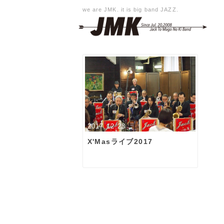
we are JMK. it is big band JAZZ.
2017.12.23
X'Masライブ2017