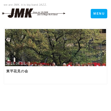
we are JMK. it is big band JAZZ.
Toggle
MENU
navigation
2018.04.08
東平花見の会