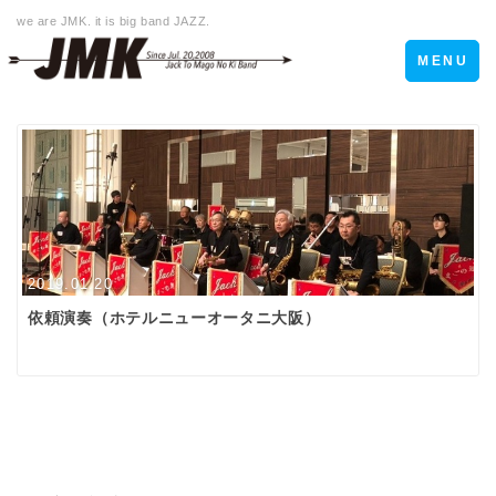
we are JMK. it is big band JAZZ.
Toggle
MENU
navigation
2019.01.20
依頼演奏（ホテルニューオータニ大阪）