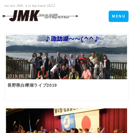
we are JMK. it is big band JAZZ.
Toggle
MENU
navigation
2019.06.29
長野県白樺湖ライブ2019