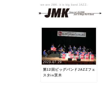
we are JMK. it is big band JAZZ.
2023.07.29
第12回ビッグバンドJAZZフェ
スタin茨木